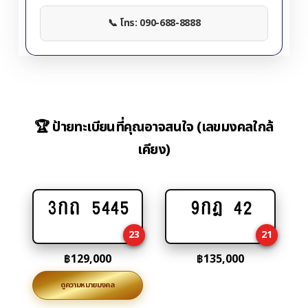
📞 โทร: 090-688-8888
🏆 ป้ายทะเบียนที่คุณอาจสนใจ (เลขมงคลใกล้
เคียง)
3กถ 5445
9กฎ 42
Add
Add
to
to
23
21
cart
cart
฿
129,000
฿
135,000
ดูความหมายมงคล