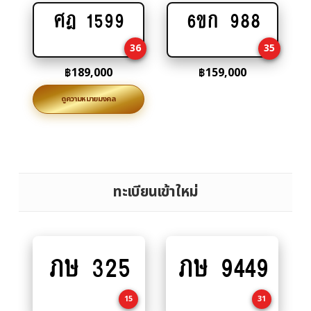
ศฎ 1599
6ขก 988
Add
Add
to
to
36
35
cart
cart
฿
189,000
฿
159,000
ดูความหมายมงคล
ทะเบียนเข้าใหม่
ภษ 325
ภษ 9449
Add
Add
to
to
cart
cart
15
31