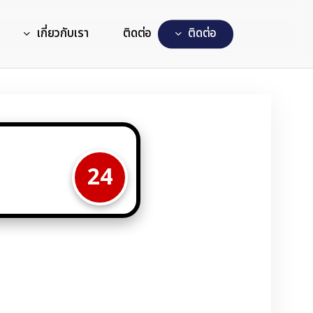
เกี่ยวกับเรา
ติดต่อ
ต
ด
ต
อ
24