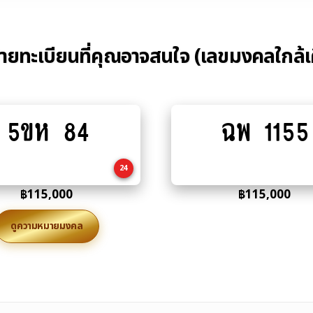
้ายทะเบียนที่คุณอาจสนใจ (เลขมงคลใกล้เ
5ขห 84
ฉพ 1155
Add
Add
to
to
cart
cart
24
฿
115,000
฿
115,000
ดูความหมายมงคล