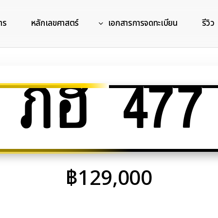
าร
หลักเลขศาสตร์
เอกสารการจดทะเบียน
รีวิว
ภฮ 477
฿
129,000