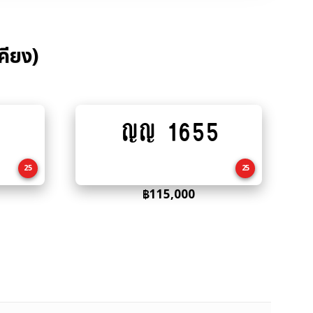
คียง)
ญญ 1655
Add
to
cart
25
25
฿
115,000