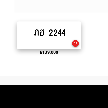
ภฮ 2244
Add
to
cart
18
฿
139,000