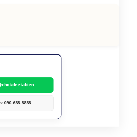
 @chokdeetabien
ทร: 090-688-8888