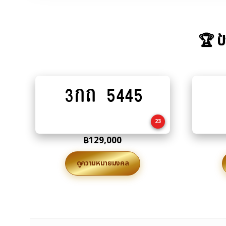
🏆 ป
3กถ 5445
Add
to
cart
23
฿
129,000
ดูความหมายมงคล