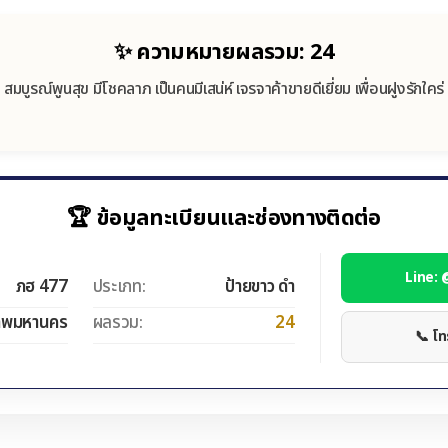
✨ ความหมายผลรวม: 24
สมบูรณ์พูนสุข มีโชคลาภ เป็นคนมีเสน่ห์ เจรจาค้าขายดีเยี่ยม เพื่อนฝูงรักใคร่
🏆 ข้อมูลทะเบียนและช่องทางติดต่อ
Line:
ภฮ 477
ประเภท:
ป้ายขาว ดำ
ทพมหานคร
ผลรวม:
24
📞 โ