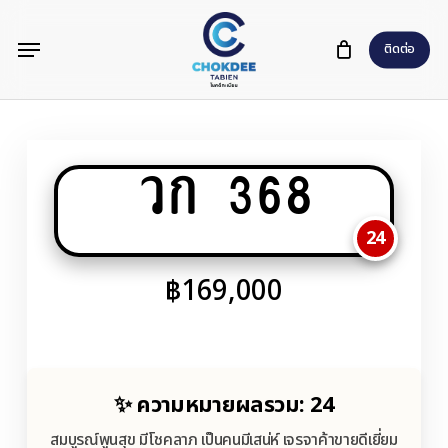
Skip
Menu
to
ติดต่อ
main
content
วก 368
24
฿
169,000
✨ ความหมายผลรวม: 24
สมบูรณ์พูนสุข มีโชคลาภ เป็นคนมีเสน่ห์ เจรจาค้าขายดีเยี่ยม