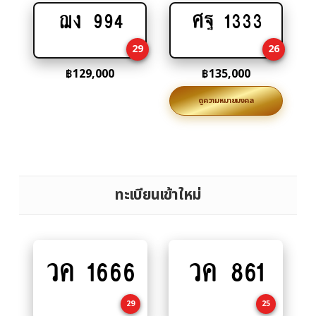
ฌง 994
ศฐ 1333
Add
Add
to
to
29
26
cart
cart
฿
129,000
฿
135,000
ดูความหมายมงคล
ทะเบียนเข้าใหม่
วค 1666
วค 861
Add
Add
to
to
cart
cart
29
25