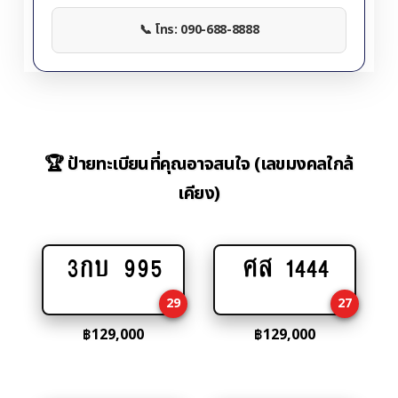
📞 โทร: 090-688-8888
🏆 ป้ายทะเบียนที่คุณอาจสนใจ (เลขมงคลใกล้
เคียง)
3กบ 995
ศส 1444
Add
Add
to
to
29
27
cart
cart
฿
129,000
฿
129,000