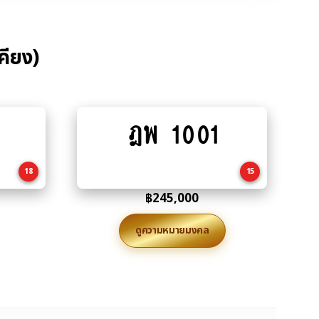
คียง)
ฎพ 1001
Add
to
cart
18
15
฿
245,000
ดูความหมายมงคล