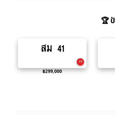
🏆 ป
สม 41
Add
to
cart
17
฿
299,000