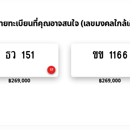
้ายทะเบียนที่คุณอาจสนใจ (เลขมงคลใกล้เ
ธว 151
ขข 1166
Add
Add
to
to
cart
cart
17
฿
269,000
฿
269,000