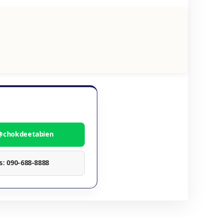
 @chokdeetabien
ทร: 090-688-8888