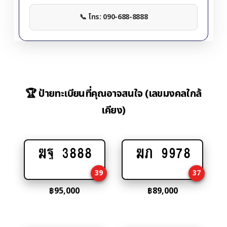
📞 โทร: 090-688-8888
🏆 ป้ายทะเบียนที่คุณอาจสนใจ (เลขมงคลใกล้
เคียง)
ฆฐ 3888
ฆภ 9978
Add
Add
to
to
39
37
cart
cart
฿
95,000
฿
89,000