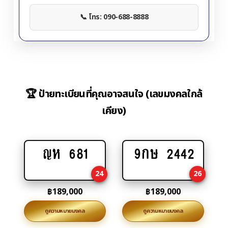
📞 โทร: 090-688-8888
🏆 ป้ายทะเบียนที่คุณอาจสนใจ (เลขมงคลใกล้
เคียง)
ญห 681
9กษ 2442
Add
Add
to
to
24
26
cart
cart
฿
189,000
฿
189,000
ดูความหมายมงคล
ดูความหมายมงคล