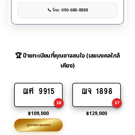
📞 โทร: 090-688-8888
🏆 ป้ายทะเบียนที่คุณอาจสนใจ (เลขมงคลใกล้
เคียง)
ฌศ 9915
ฌจ 1898
Add
Add
to
to
36
37
cart
cart
฿
109,000
฿
129,000
ดูความหมายมงคล