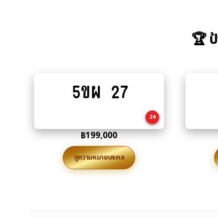
🏆 ป
5ขผ 27
Add
to
cart
24
฿
199,000
ดูความหมายมงคล