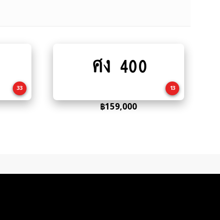
ศง 400
Add
to
cart
33
13
฿
159,000