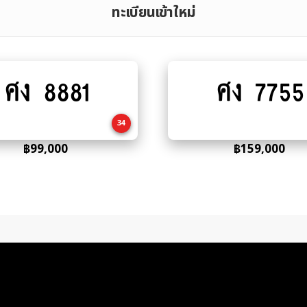
ทะเบียนเข้าใหม่
ศง 8881
ศง 7755
Add
Add
to
to
cart
cart
34
฿
99,000
฿
159,000