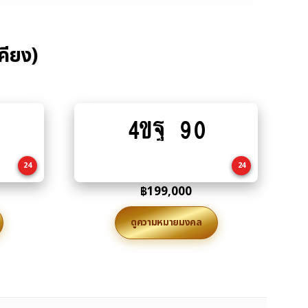
คียง)
4ขฐ 90
Add
to
cart
24
24
฿
199,000
ดูความหมายมงคล