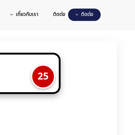
เกี่ยวกับเรา
ติดต่อ
ต
ด
ต
อ
25