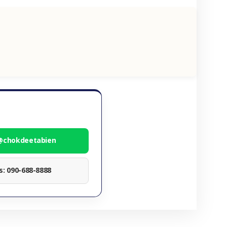
 @chokdeetabien
ทร: 090-688-8888