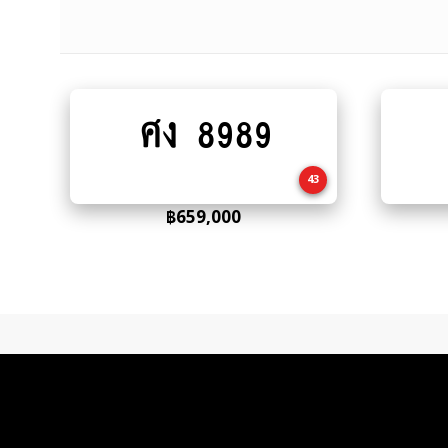
ศง 8989
Add
to
cart
43
฿
659,000