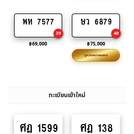
พห 7577
ษว 6879
Add
Add
to
to
39
40
cart
cart
฿
69,000
฿
75,000
ดูความหมายมงคล
ทะเบียนเข้าใหม่
ศฎ 1599
ศฎ 138
Add
Add
to
to