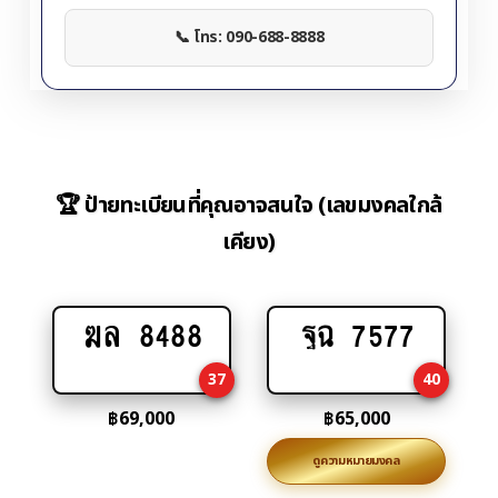
📞 โทร: 090-688-8888
🏆 ป้ายทะเบียนที่คุณอาจสนใจ (เลขมงคลใกล้
เคียง)
ฆล 8488
ฐฉ 7577
Add
Add
to
to
37
40
cart
cart
฿
69,000
฿
65,000
ดูความหมายมงคล