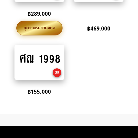
฿
289,000
ดูความหมายมงคล
฿
469,000
ศณ 1998
Add
to
cart
39
฿
155,000