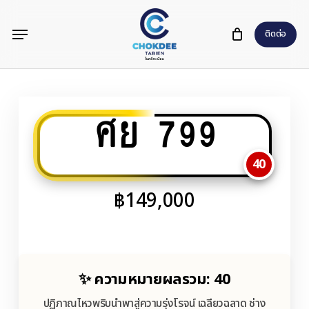
Skip
Menu
to
ติดต่อ
main
content
ศย 799
40
฿
149,000
✨ ความหมายผลรวม: 40
ปฏิภาณไหวพริบนำพาสู่ความรุ่งโรจน์ เฉลียวฉลาด ช่าง