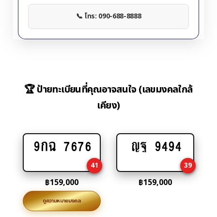
📞 โทร: 090-688-8888
🏆 ป้ายทะเบียนที่คุณอาจสนใจ (เลขมงคลใกล้
เคียง)
9กฉ 7676
ญฐ 9494
Add
Add
to
to
41
39
cart
cart
฿
159,000
฿
159,000
ดูความหมายมงคล