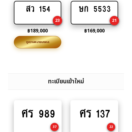
สว 154
ษก 5533
Add
Add
to
to
23
21
cart
cart
฿
189,000
฿
169,000
ดูความหมายมงคล
ทะเบียนเข้าใหม่
ศร 989
ศร 137
Add
Add
to
to
cart
cart
37
22