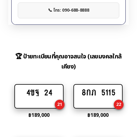
📞 โทร: 090-688-8888
🏆 ป้ายทะเบียนที่คุณอาจสนใจ (เลขมงคลใกล้
เคียง)
4ขฐ 24
8กภ 5115
Add
Add
to
to
21
22
cart
cart
฿
189,000
฿
189,000