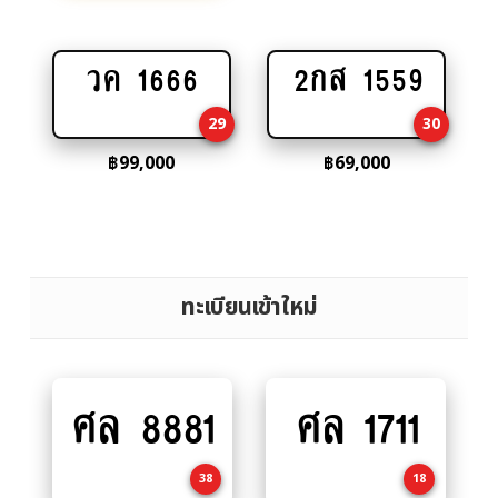
วค 1666
2กส 1559
Add
Add
to
to
29
30
cart
cart
฿
99,000
฿
69,000
ทะเบียนเข้าใหม่
ศล 8881
ศล 1711
Add
Add
to
to
cart
cart
38
18