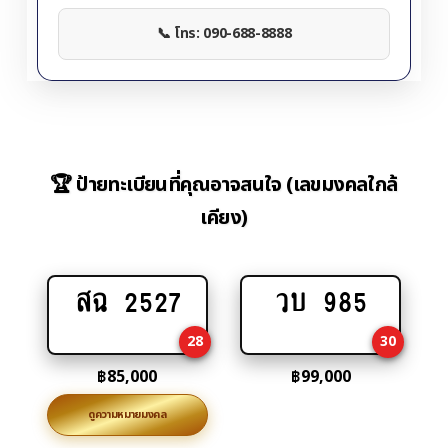
📞 โทร: 090-688-8888
🏆 ป้ายทะเบียนที่คุณอาจสนใจ (เลขมงคลใกล้
เคียง)
สฉ 2527
วบ 985
Add
Add
to
to
28
30
cart
cart
฿
85,000
฿
99,000
ดูความหมายมงคล