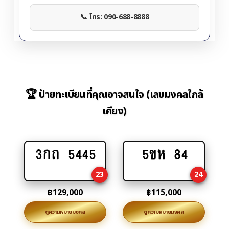
📞 โทร: 090-688-8888
🏆 ป้ายทะเบียนที่คุณอาจสนใจ (เลขมงคลใกล้
เคียง)
3กถ 5445
5ขห 84
Add
Add
to
to
23
24
cart
cart
฿
129,000
฿
115,000
ดูความหมายมงคล
ดูความหมายมงคล