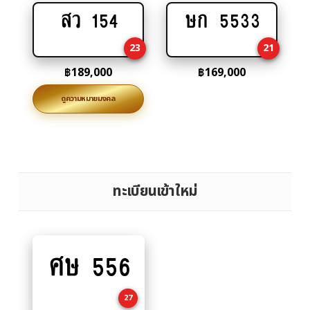
สว 154
ษก 5533
Add
Add
to
to
23
21
cart
cart
฿
189,000
฿
169,000
ดูความหมายมงคล
ทะเบียนเข้าใหม่
ศษ 556
Add
to
cart
27