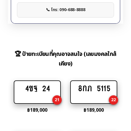
📞 โทร: 090-688-8888
🏆 ป้ายทะเบียนที่คุณอาจสนใจ (เลขมงคลใกล้
เคียง)
4ขฐ 24
8กภ 5115
Add
Add
to
to
21
22
cart
cart
฿
189,000
฿
189,000