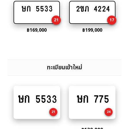
ษก 5533
2ขภ 4224
Add
Add
to
to
21
17
cart
cart
฿
169,000
฿
199,000
ทะเบียนเข้าใหม่
ษก 5533
ษก 775
Add
Add
to
to
cart
cart
21
24