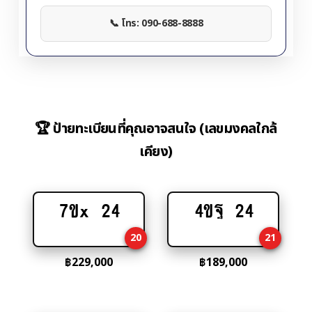
📞 โทร: 090-688-8888
🏆 ป้ายทะเบียนที่คุณอาจสนใจ (เลขมงคลใกล้
เคียง)
7ขx 24
4ขฐ 24
Add
Add
to
to
20
21
cart
cart
฿
229,000
฿
189,000