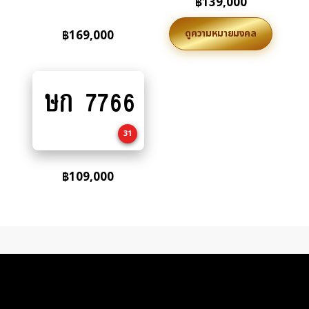
฿
139,000
ดูความหมายมงคล
฿
169,000
ษก 7766
Add
to
cart
31
฿
109,000