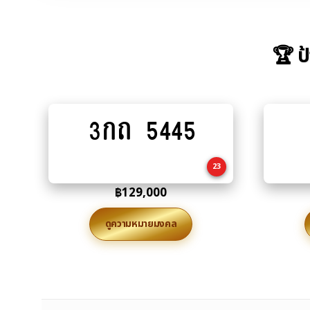
🏆 ป
3กถ 5445
Add
to
cart
23
฿
129,000
ดูความหมายมงคล