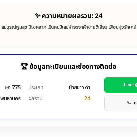
✨ ความหมายผลรวม: 24
สมบูรณ์พูนสุข มีโชคลาภ เป็นคนมีเสน่ห์ เจรจาค้าขายดีเยี่ยม เพื่อนฝูงรักใคร่
🏆 ข้อมูลทะเบียนและช่องทางติดต่อ
Line:
ษก 775
ประเภท:
ป้ายขาว ดำ
ทพมหานคร
ผลรวม:
24
📞 โ