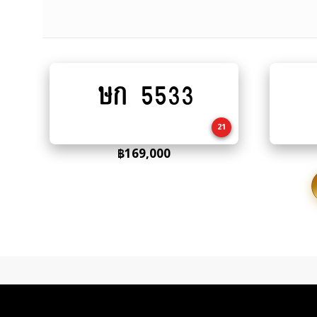
ษก 5533
Add
to
cart
21
฿
169,000