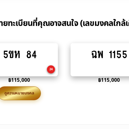
้ายทะเบียนที่คุณอาจสนใจ (เลขมงคลใกล้เ
5ขห 84
ฉพ 1155
Add
Add
to
to
cart
cart
24
฿
115,000
฿
115,000
ดูความหมายมงคล