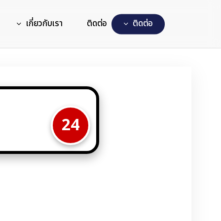
เกี่ยวกับเรา
ติดต่อ
ต
ด
ต
อ
24