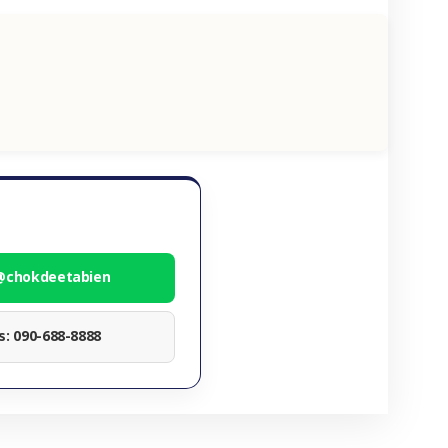
 @chokdeetabien
ทร: 090-688-8888