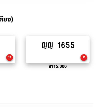
คียง)
ญญ 1655
Add
to
cart
25
25
฿
115,000