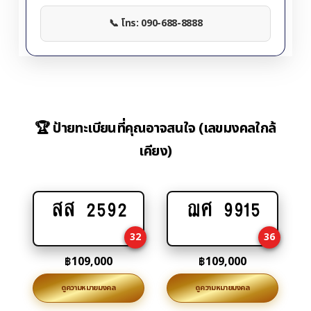
📞 โทร: 090-688-8888
🏆 ป้ายทะเบียนที่คุณอาจสนใจ (เลขมงคลใกล้
เคียง)
สส 2592
ฌศ 9915
Add
Add
to
to
32
36
cart
cart
฿
109,000
฿
109,000
ดูความหมายมงคล
ดูความหมายมงคล