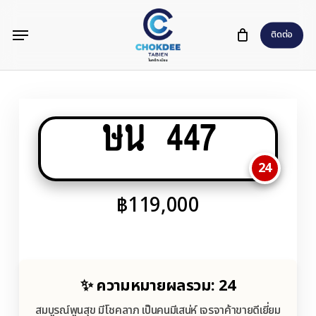
Skip
Menu
to
ติดต่อ
main
content
ษน 447
24
฿
119,000
✨ ความหมายผลรวม: 24
สมบูรณ์พูนสุข มีโชคลาภ เป็นคนมีเสน่ห์ เจรจาค้าขายดีเยี่ยม