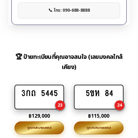
📞 โทร: 090-688-8888
🏆 ป้ายทะเบียนที่คุณอาจสนใจ (เลขมงคลใกล้
เคียง)
3กถ 5445
5ขห 84
Add
Add
to
to
23
24
cart
cart
฿
129,000
฿
115,000
ดูความหมายมงคล
ดูความหมายมงคล