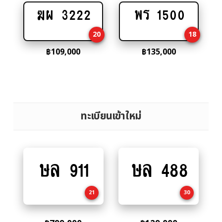
ฆผ 3222
พร 1500
Add
Add
to
to
20
18
cart
cart
฿
109,000
฿
135,000
ทะเบียนเข้าใหม่
ษล 911
ษล 488
Add
Add
to
to
cart
cart
21
30