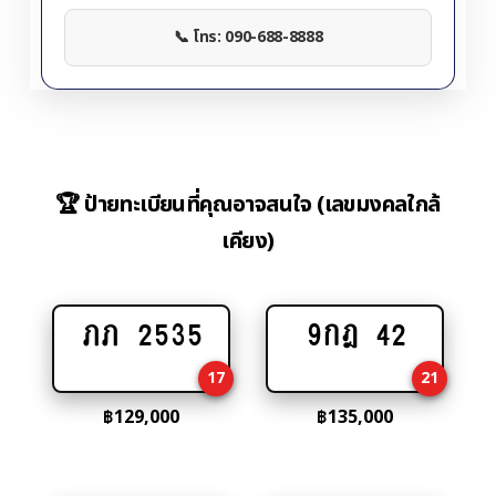
📞 โทร: 090-688-8888
🏆 ป้ายทะเบียนที่คุณอาจสนใจ (เลขมงคลใกล้
เคียง)
ภภ 2535
9กฎ 42
Add
Add
to
to
17
21
cart
cart
฿
129,000
฿
135,000