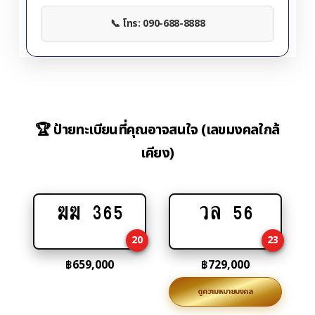
📞 โทร: 090-688-8888
🏆 ป้ายทะเบียนที่คุณอาจสนใจ (เลขมงคลใกล้
เคียง)
ฆฆ 365
วล 56
Add
Add
to
to
20
23
cart
cart
฿
659,000
฿
729,000
ดูความหมายมงคล