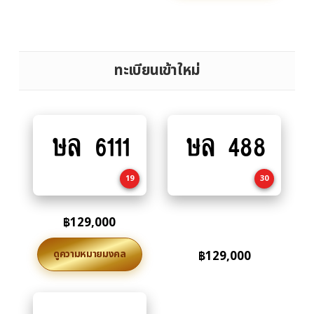
ทะเบียนเข้าใหม่
ษล 6111
ษล 488
Add
Add
to
to
cart
cart
19
30
฿
129,000
ดูความหมายมงคล
฿
129,000
Add