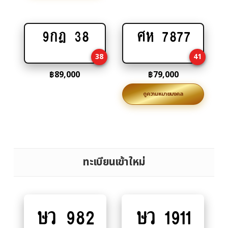
9กฎ 38
ศห 7877
Add
Add
to
to
38
41
cart
cart
฿
89,000
฿
79,000
ดูความหมายมงคล
ทะเบียนเข้าใหม่
ษว 982
ษว 1911
Add
Add
to
to