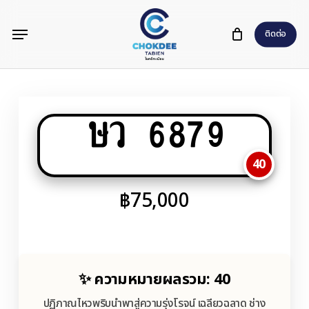
Skip
Menu
to
ติดต่อ
main
content
ษว 6879
40
฿
75,000
✨ ความหมายผลรวม: 40
ปฏิภาณไหวพริบนำพาสู่ความรุ่งโรจน์ เฉลียวฉลาด ช่าง