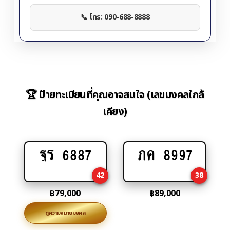
📞 โทร: 090-688-8888
🏆 ป้ายทะเบียนที่คุณอาจสนใจ (เลขมงคลใกล้
เคียง)
ฐร 6887
ภค 8997
Add
Add
to
to
42
38
cart
cart
฿
79,000
฿
89,000
ดูความหมายมงคล