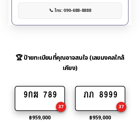
📞 โทร: 090-688-8888
🏆 ป้ายทะเบียนที่คุณอาจสนใจ (เลขมงคลใกล้
เคียง)
9กฆ 789
ภภ 8999
Add
Add
to
to
37
37
cart
cart
฿
959,000
฿
959,000