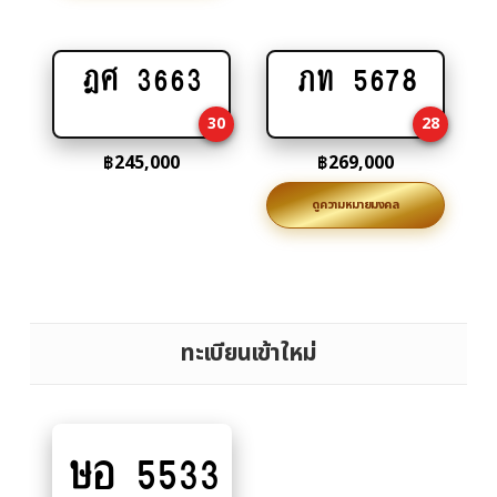
ฎศ 3663
ภท 5678
Add
Add
to
to
30
28
cart
cart
฿
245,000
฿
269,000
ดูความหมายมงคล
ทะเบียนเข้าใหม่
ษอ 5533
Add
to