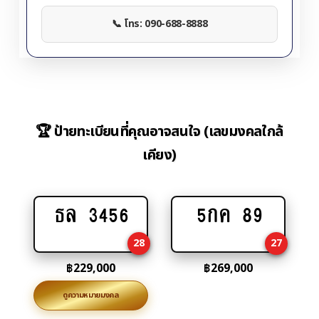
📞 โทร: 090-688-8888
🏆 ป้ายทะเบียนที่คุณอาจสนใจ (เลขมงคลใกล้
เคียง)
ธล 3456
5กค 89
Add
Add
to
to
28
27
cart
cart
฿
229,000
฿
269,000
ดูความหมายมงคล