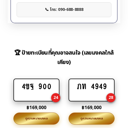
📞 โทร: 090-688-8888
🏆 ป้ายทะเบียนที่คุณอาจสนใจ (เลขมงคลใกล้
เคียง)
4ขฐ 900
ภท 4949
Add
Add
to
to
24
28
cart
cart
฿
169,000
฿
169,000
ดูความหมายมงคล
ดูความหมายมงคล