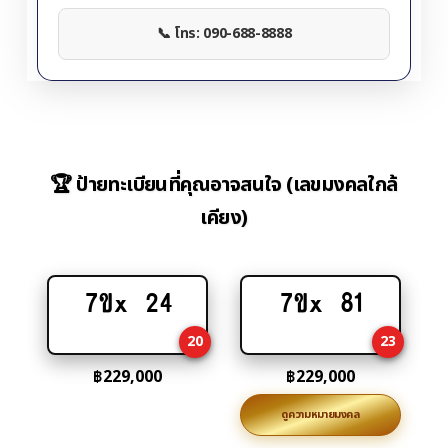
📞 โทร: 090-688-8888
🏆 ป้ายทะเบียนที่คุณอาจสนใจ (เลขมงคลใกล้
เคียง)
7ขx 24
7ขx 81
Add
Add
to
to
20
23
cart
cart
฿
229,000
฿
229,000
ดูความหมายมงคล