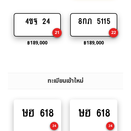
4ขฐ 24
8กภ 5115
Add
Add
to
to
21
22
cart
cart
฿
189,000
฿
189,000
ทะเบียนเข้าใหม่
ษฮ 618
ษฮ 618
Add
Add
to
to
cart
cart
24
24