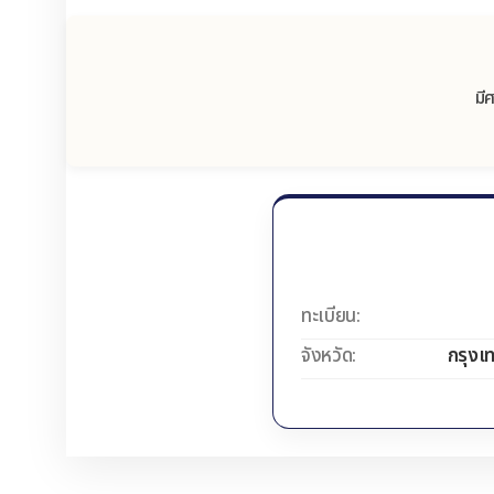
มี
ทะเบียน:
จังหวัด:
กรุงเ