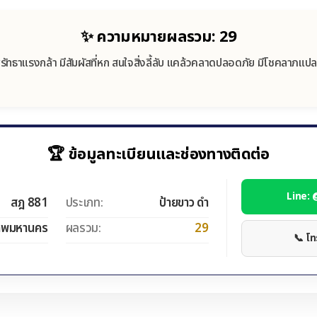
✨ ความหมายผลรวม: 29
ศรัทธาแรงกล้า มีสัมผัสที่หก สนใจสิ่งลี้ลับ แคล้วคลาดปลอดภัย มีโชคลาภแป
🏆 ข้อมูลทะเบียนและช่องทางติดต่อ
Line:
สฎ 881
ประเภท:
ป้ายขาว ดำ
ทพมหานคร
ผลรวม:
29
📞 โ