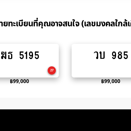
้ายทะเบียนที่คุณอาจสนใจ (เลขมงคลใกล้เ
ฆธ 5195
วบ 985
Add
Add
to
to
cart
cart
27
฿
99,000
฿
99,000