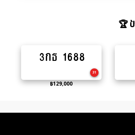
🏆 ป
3กธ 1688
Add
to
cart
31
฿
129,000