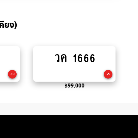
คียง)
วค 1666
Add
to
cart
30
29
฿
99,000