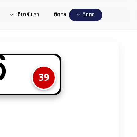
เกี่ยวกับเรา
ติดต่อ
ต
ด
ต
อ
6
39