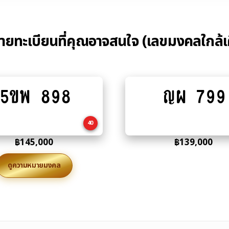
้ายทะเบียนที่คุณอาจสนใจ (เลขมงคลใกล้เ
5ขพ 898
ญผ 799
Add
Add
to
to
cart
cart
40
฿
145,000
฿
139,000
ดูความหมายมงคล