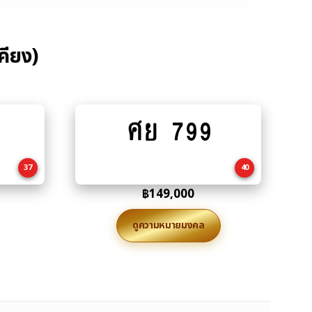
คียง)
ศย 799
Add
to
cart
37
40
฿
149,000
ดูความหมายมงคล