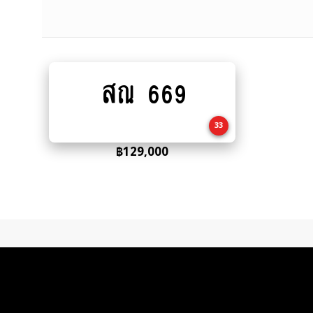
สณ 669
Add
to
cart
33
฿
129,000