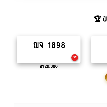
🏆 ป
ฌจ 1898
Add
to
cart
37
฿
129,000