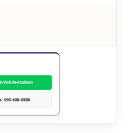
 @chokdeetabien
ทร: 090-688-8888