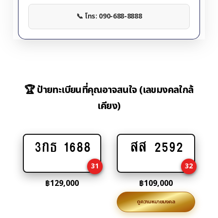
📞 โทร: 090-688-8888
🏆 ป้ายทะเบียนที่คุณอาจสนใจ (เลขมงคลใกล้
เคียง)
3กธ 1688
สส 2592
Add
Add
to
to
31
32
cart
cart
฿
129,000
฿
109,000
ดูความหมายมงคล