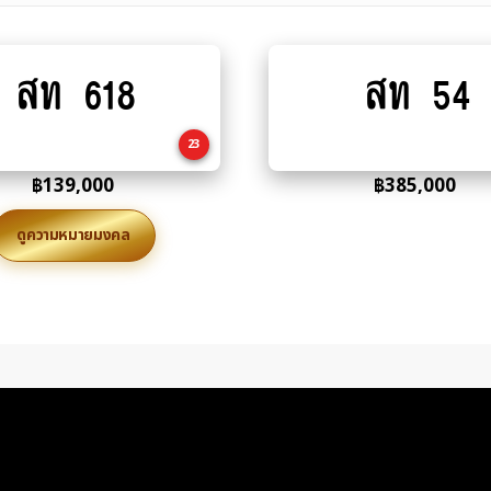
สท 618
สท 54
Add
Add
to
to
cart
cart
23
฿
139,000
฿
385,000
ดูความหมายมงคล