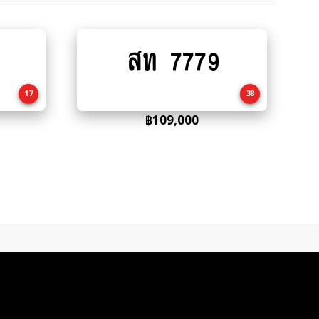
สท 7779
Add
to
cart
17
38
฿
109,000