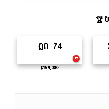
🏆 ป
ฎถ 74
Add
to
cart
17
฿
159,000