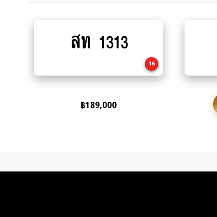
สท 1313
Add
to
cart
16
฿
189,000