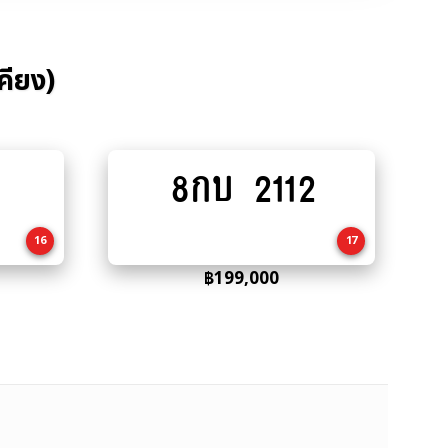
คียง)
8กบ 2112
Add
to
cart
16
17
฿
199,000