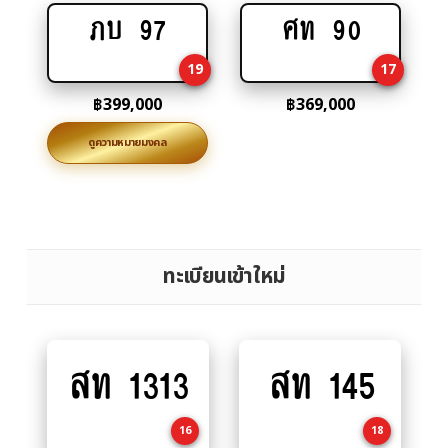
ภบ 97
ศท 90
Add
Add
to
to
19
17
cart
cart
฿
399,000
฿
369,000
ดูความหมายมงคล
ทะเบียนเข้าใหม่
สท 1313
สท 145
Add
Add
to
to
cart
cart
16
18