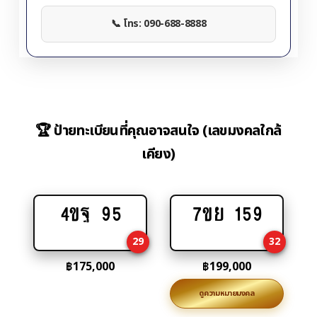
📞 โทร: 090-688-8888
🏆 ป้ายทะเบียนที่คุณอาจสนใจ (เลขมงคลใกล้
เคียง)
4ขฐ 95
7ขย 159
Add
Add
to
to
29
32
cart
cart
฿
175,000
฿
199,000
ดูความหมายมงคล