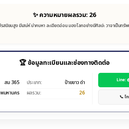
✨ ความหมายผลรวม: 26
มีรสนิยมสูง มีเสน่ห์ น่าคบหา ละเอียดอ่อน มองโลกอย่างมีศิลปะ วาจาเป็นทรัพย
🏆 ข้อมูลทะเบียนและช่องทางติดต่อ
Line:
สม 365
ประเภท:
ป้ายขาว ดำ
ทพมหานคร
ผลรวม:
26
📞 โ