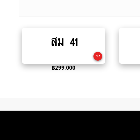
สม 41
Add
to
cart
17
฿
299,000