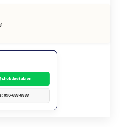
์
 @chokdeetabien
ทร: 090-688-8888