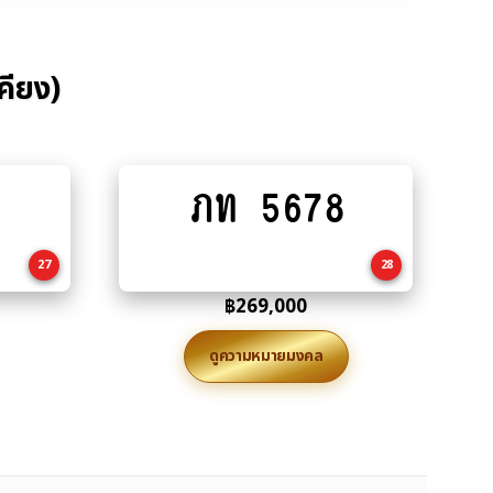
คียง)
ภท 5678
Add
to
cart
27
28
฿
269,000
ดูความหมายมงคล