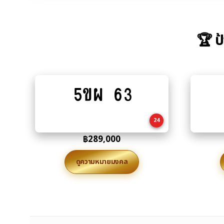
🏆 ป
5ขผ 63
Add
to
cart
24
฿
289,000
ดูความหมายมงคล