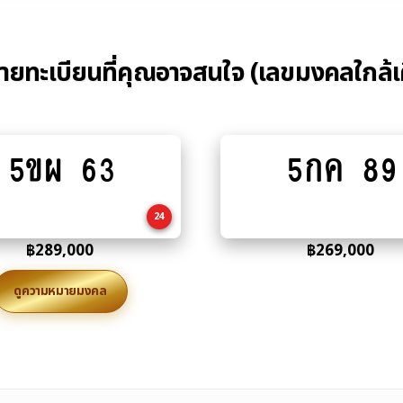
้ายทะเบียนที่คุณอาจสนใจ (เลขมงคลใกล้เ
5ขผ 63
5กค 89
Add
Add
to
to
cart
cart
24
฿
289,000
฿
269,000
ดูความหมายมงคล