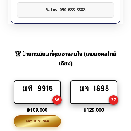
📞 โทร: 090-688-8888
🏆 ป้ายทะเบียนที่คุณอาจสนใจ (เลขมงคลใกล้
เคียง)
ฌศ 9915
ฌจ 1898
Add
Add
to
to
36
37
cart
cart
฿
109,000
฿
129,000
ดูความหมายมงคล