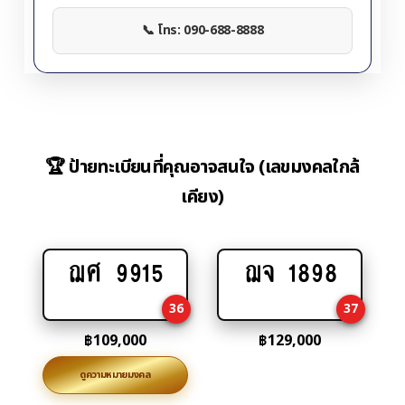
📞 โทร: 090-688-8888
🏆 ป้ายทะเบียนที่คุณอาจสนใจ (เลขมงคลใกล้
เคียง)
ฌศ 9915
ฌจ 1898
Add
Add
to
to
36
37
cart
cart
฿
109,000
฿
129,000
ดูความหมายมงคล