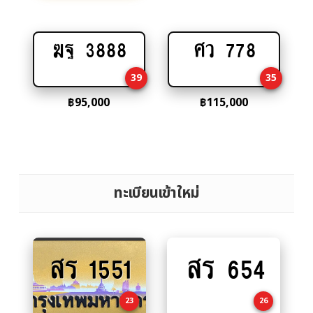
ฆฐ 3888
ศว 778
Add
Add
to
to
39
35
cart
cart
฿
95,000
฿
115,000
ทะเบียนเข้าใหม่
สร 1551
สร 654
Add
Add
to
to
cart
cart
23
26