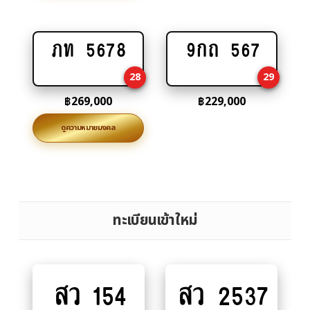
ภท 5678
9กถ 567
Add
Add
to
to
28
29
cart
cart
฿
269,000
฿
229,000
ดูความหมายมงคล
ทะเบียนเข้าใหม่
สว 154
สว 2537
Add
Add
to
to