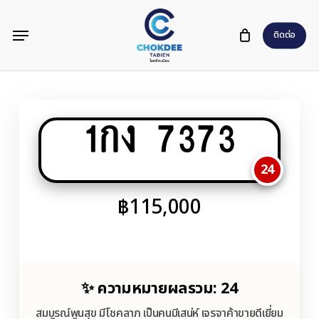
Skip
Menu
to
ติดต่อ
main
content
1กง 7373
24
฿
115,000
✨ ความหมายผลรวม: 24
สมบูรณ์พูนสุข มีโชคลาภ เป็นคนมีเสน่ห์ เจรจาค้าขายดีเยี่ยม