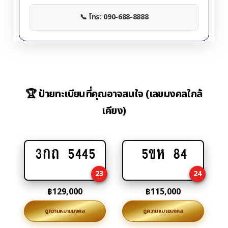
📞 โทร: 090-688-8888
🏆 ป้ายทะเบียนที่คุณอาจสนใจ (เลขมงคลใกล้
เคียง)
3กถ 5445
5ขห 84
Add
Add
to
to
23
24
cart
cart
฿
129,000
฿
115,000
ดูความหมายมงคล
ดูความหมายมงคล