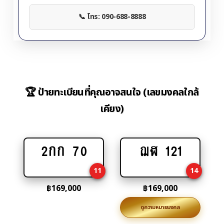
📞 โทร: 090-688-8888
🏆 ป้ายทะเบียนที่คุณอาจสนใจ (เลขมงคลใกล้
เคียง)
2กก 70
ฌฬ 121
Add
Add
to
to
11
14
cart
cart
฿
169,000
฿
169,000
ดูความหมายมงคล