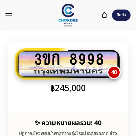
Skip
Menu
to
ติดต่อ
main
content
3ขก 8998
40
฿
245,000
✨ ความหมายผลรวม: 40
ปฏิภาณไหวพริบนำพาสู่ความรุ่งโรจน์ เฉลียวฉลาด ช่าง