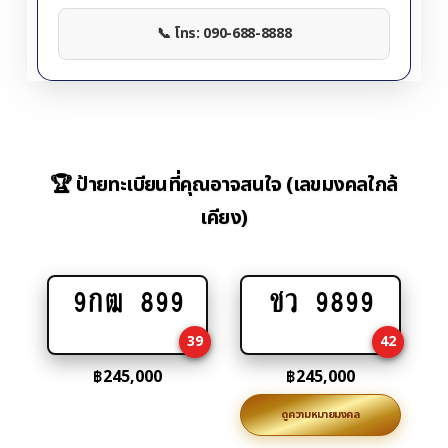
📞 โทร: 090-688-8888
🏆 ป้ายทะเบียนที่คุณอาจสนใจ (เลขมงคลใกล้
เคียง)
9กฒ 899
ชว 9899
Add
Add
to
to
39
42
cart
cart
฿
245,000
฿
245,000
ดูความหมายมงคล