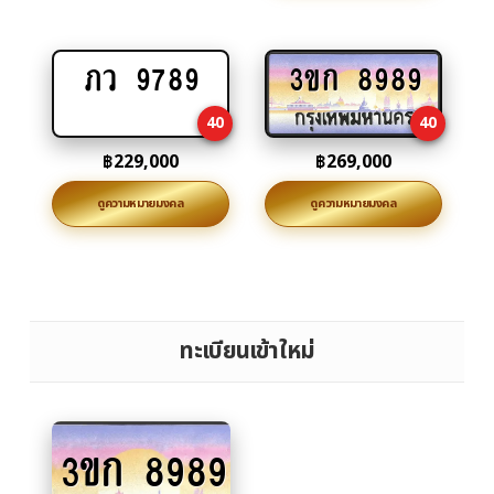
ภว 9789
3ขก 8989
Add
Add
to
to
40
40
cart
cart
฿
229,000
฿
269,000
ดูความหมายมงคล
ดูความหมายมงคล
ทะเบียนเข้าใหม่
3ขก 8989
Add
to