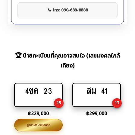
📞 โทร: 090-688-8888
🏆 ป้ายทะเบียนที่คุณอาจสนใจ (เลขมงคลใกล้
เคียง)
4ขค 23
สม 41
Add
Add
to
to
15
17
cart
cart
฿
229,000
฿
299,000
ดูความหมายมงคล