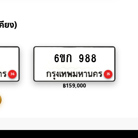
คียง)
6ขก 988
Add
to
cart
36
35
฿
159,000