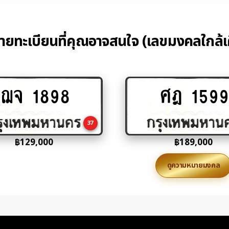
้ายทะเบียนที่คุณอาจสนใจ (เลขมงคลใกล้เ
ฌจ 1898
ศฎ 1599
Add
Add
to
to
cart
cart
37
฿
129,000
฿
189,000
ดูความหมายมงคล