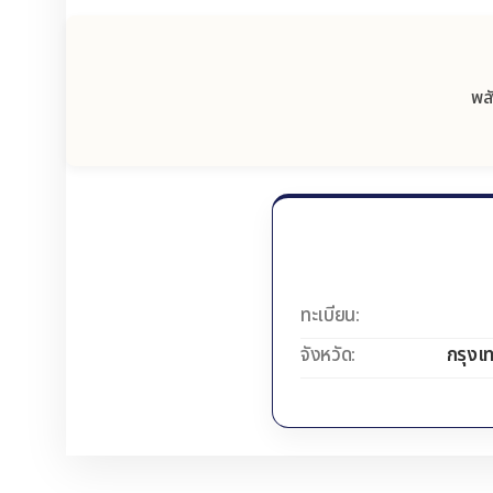
พลั
ทะเบียน:
จังหวัด:
กรุงเ