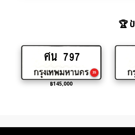
🏆 ป
ศน 797
Add
to
cart
35
฿
145,000