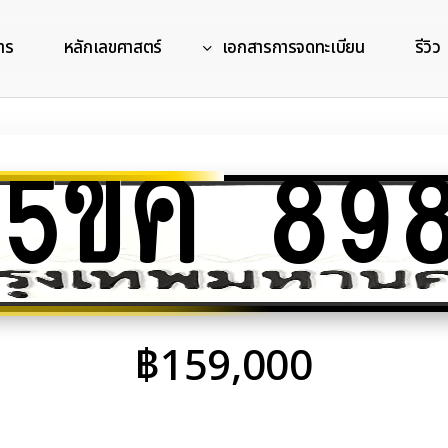
าร
หลักเลขศาสตร์
เอกสารการจดทะเบียน
รีวิว
5ขค 89
฿
159,000