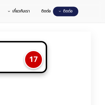
เกี่ยวกับเรา
ติดต่อ
ต
ด
ต
อ
17