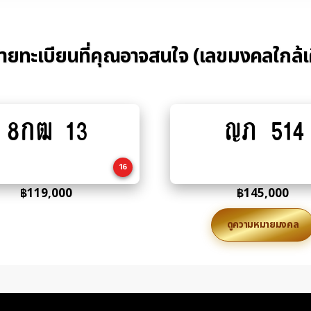
้ายทะเบียนที่คุณอาจสนใจ (เลขมงคลใกล้เ
8กฒ 13
ญภ 514
Add
Add
to
to
cart
cart
16
฿
119,000
฿
145,000
ดูความหมายมงคล