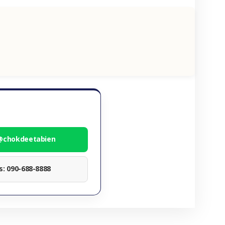
 @chokdeetabien
ทร: 090-688-8888