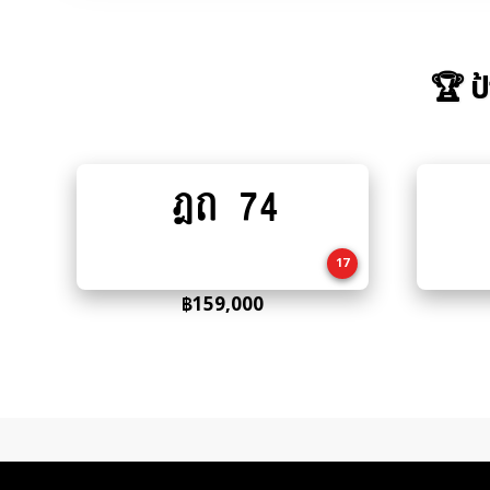
🏆 ป
ฎถ 74
Add
to
cart
17
฿
159,000