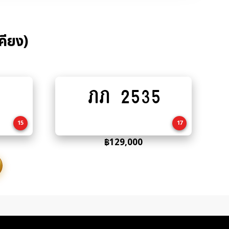
คียง)
ภภ 2535
Add
to
cart
15
17
฿
129,000