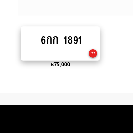
6กก 1891
Add
to
cart
27
฿
75,000