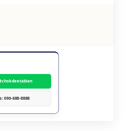
 @chokdeetabien
ทร: 090-688-8888