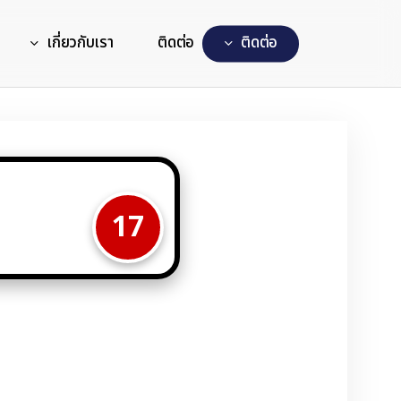
เกี่ยวกับเรา
ติดต่อ
ต
ด
ต
อ
17