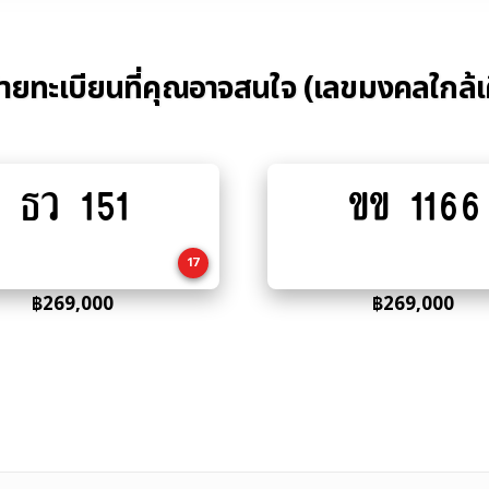
้ายทะเบียนที่คุณอาจสนใจ (เลขมงคลใกล้เ
ธว 151
ขข 1166
Add
Add
to
to
cart
cart
17
฿
269,000
฿
269,000