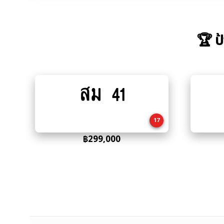
🏆 ป
สม 41
Add
to
cart
17
฿
299,000