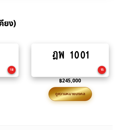
คียง)
ฎพ 1001
Add
to
cart
18
15
฿
245,000
ดูความหมายมงคล