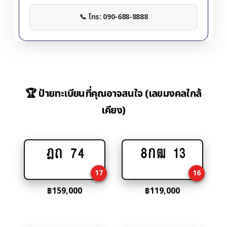
📞 โทร: 090-688-8888
🏆 ป้ายทะเบียนที่คุณอาจสนใจ (เลขมงคลใกล้
เคียง)
ฎถ 74
8กฒ 13
Add
Add
to
to
17
16
cart
cart
฿
159,000
฿
119,000