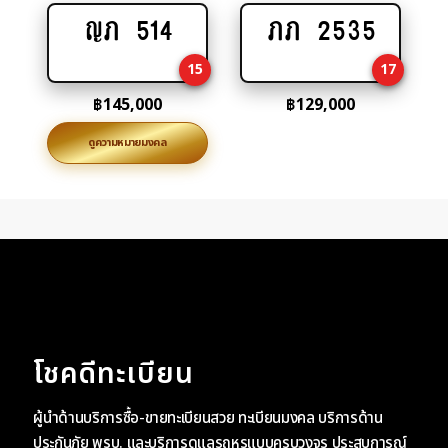
ญภ 514
ภภ 2535
Add
Add
to
to
15
17
cart
cart
฿
145,000
฿
129,000
ดูความหมายมงคล
โชคดีทะเบียน
ผู้นำด้านบริการซื้อ-ขายทะเบียนสวย ทะเบียนมงคล บริการด้าน
ประกันภัย พรบ. และบริการดูแลรถหรูแบบครบวงจร ประสบการณ์