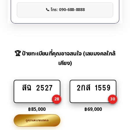
📞 โทร: 090-688-8888
🏆 ป้ายทะเบียนที่คุณอาจสนใจ (เลขมงคลใกล้
เคียง)
สฉ 2527
2กส 1559
Add
Add
to
to
28
30
cart
cart
฿
85,000
฿
69,000
ดูความหมายมงคล