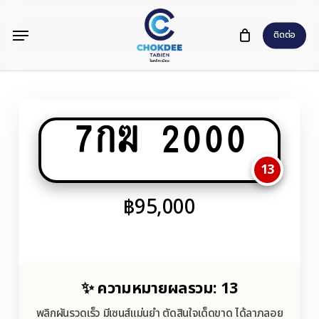
Skip
Menu
to
ติดต่อ
main
content
7กฆ 2000
13
฿
95,000
✨ ความหมายผลรวม: 13
พลิกผันรวดเร็ว มีเซนส์แม่นยำ ตัดสินใจเด็ดขาด ได้ลาภลอย