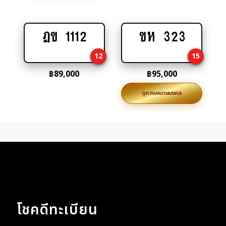
ฎข 1112
ขห 323
Add
Add
to
to
12
15
cart
cart
฿
89,000
฿
95,000
ดูความหมายมงคล
โชคดีทะเบียน