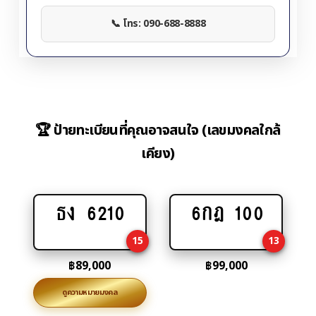
📞 โทร: 090-688-8888
🏆 ป้ายทะเบียนที่คุณอาจสนใจ (เลขมงคลใกล้
เคียง)
ธง 6210
6กฎ 100
Add
Add
to
to
15
13
cart
cart
฿
89,000
฿
99,000
ดูความหมายมงคล