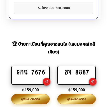
📞 โทร: 090-688-8888
🏆 ป้ายทะเบียนที่คุณอาจสนใจ (เลขมงคลใกล้
เคียง)
9กฉ 7676
ธจ 8887
Add
Add
to
to
41
41
cart
cart
฿
159,000
฿
159,000
ดูความหมายมงคล
ดูความหมายมงคล