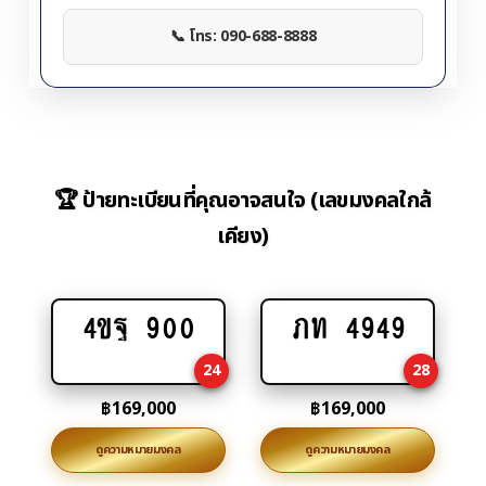
📞 โทร: 090-688-8888
🏆 ป้ายทะเบียนที่คุณอาจสนใจ (เลขมงคลใกล้
เคียง)
4ขฐ 900
ภท 4949
Add
Add
to
to
24
28
cart
cart
฿
169,000
฿
169,000
ดูความหมายมงคล
ดูความหมายมงคล